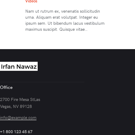
Videos
Nam ut rutrum ex, venenatis sollicitudin
urna. Aliquam erat volutpat. Integer eu
ipsum sem. Ut bibendum lacus vestibulum
maximus suscipit. Quisque vitae…
Office
2700 Fire Mesa StLas
Vegas, NV 89128
info@example.com
+1 800 123 45 67