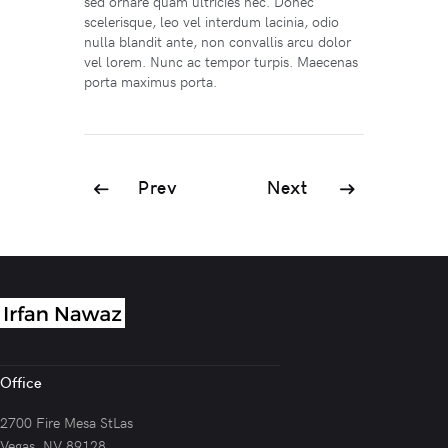
sed ornare quam ultricies nec. Donec
scelerisque, leo vel interdum lacinia, odio
nulla blandit ante, non convallis arcu dolor
vel lorem. Nunc ac tempor turpis. Maecenas
porta maximus porta.
Prev
Next
Office
2700 Fire Mesa StLas
Vegas, NV 89128