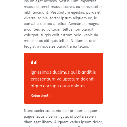
ipsum eget ultrices. Vestibulum imperdiet
massa sit amet massa lacinia, eu consectetur
nibh tincidunt. Vestibulum egestas, purus et
viverra lacinia, tortor ipsum aliquam ex, id
convallis dui leo a tellus. Aenean ac magna
arcu. Sed sollicitudin, tellus non blandit
volutpat, turpis velit rutrum odio, vehicula
mollis eros elit quis tellus. Nullam et orci
feugiat mi sodales blandit a eu tellus.
Ignissimos ducimus qui blanditiis
praesentium voluptatum deleniti
atque corrupti quos dolores.
Robin Smith
Nunc scelerisque, nisi sed pretium aliquam,
augue lacus viverra ligula, id porta sapien
diam eget libero. Aliquam varius ipsum dolor,