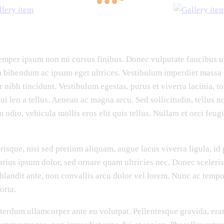
mper ipsum non mi cursus finibus. Donec vulputate faucibus u
 bibendum ac ipsum eget ultrices. Vestibulum imperdiet massa s
 nibh tincidunt. Vestibulum egestas, purus et viverra lacinia, t
ui leo a tellus. Aenean ac magna arcu. Sed sollicitudin, tellus n
m odio, vehicula mollis eros elit quis tellus. Nullam et orci feug
isque, nisi sed pretium aliquam, augue lacus viverra ligula, id 
rius ipsum dolor, sed ornare quam ultricies nec. Donec sceleris
 blandit ante, non convallis arcu dolor vel lorem. Nunc ac temp
orta.
terdum ullamcorper ante eu volutpat. Pellentesque gravida, erat 