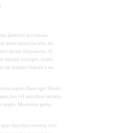
rna porttitor accumsan.
it amet massa lacinia, eu
ortor ipsum aliquam ex, id
on blandit volutpat, turpis
iat mi sodales blandit a eu
porta sapien diam eget libero.
que, leo vel interdum lacinia,
or turpis. Maecenas porta
quis faucibus viverra, orci