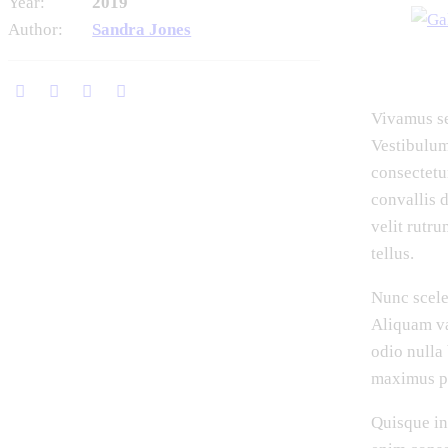
Year:
2019
Author:
Sandra Jones
Vivamus se
Vestibulum
consectetur
convallis d
velit rutru
tellus.
Nunc sceler
Aliquam va
odio nulla
maximus p
Quisque in