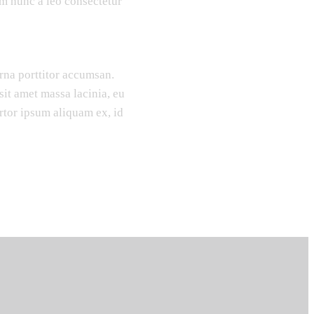
um nunc a leo consectetur
rna porttitor accumsan.
it amet massa lacinia, eu
ortor ipsum aliquam ex, id