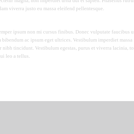
ctetur magna, non imperdiet urna dui et sapien. Phasellus rutr
llam viverra justo eu massa eleifend pellentesque.
mper ipsum non mi cursus finibus. Donec vulputate faucibus u
 bibendum ac ipsum eget ultrices. Vestibulum imperdiet massa s
 nibh tincidunt. Vestibulum egestas, purus et viverra lacinia, t
ui leo a tellus.