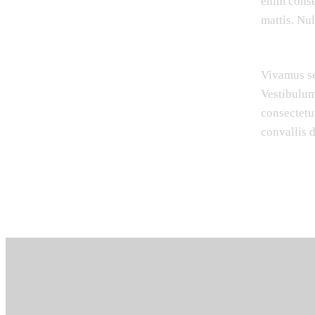
enim conse
mattis. Nu
Vivamus se
Vestibulum
consectetur
convallis d