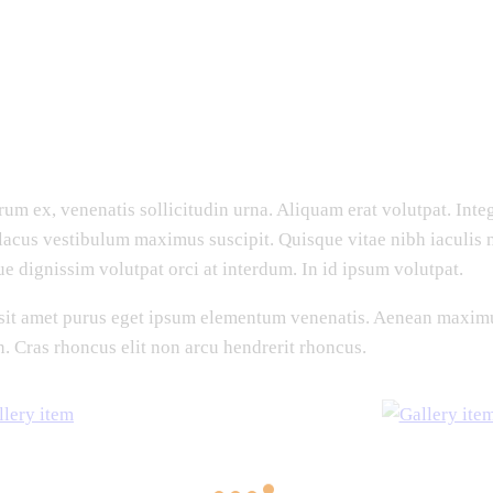
rum ex, venenatis sollicitudin urna. Aliquam erat volutpat. Int
acus vestibulum maximus suscipit. Quisque vitae nibh iaculis 
ue dignissim volutpat orci at interdum. In id ipsum volutpat.
it amet purus eget ipsum elementum venenatis. Aenean maximu
. Cras rhoncus elit non arcu hendrerit rhoncus.