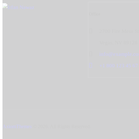
Office
2700 Fire Mesa S
Vegas, NV 89128
info@example.c
+1 800 123 45 67
AxiomThemes
© 2026. All Rights Reserved.