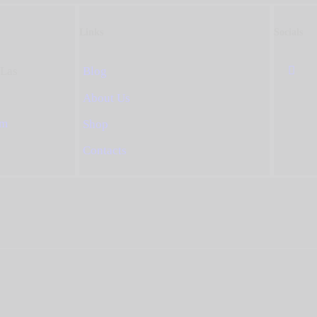
Links
Socials
tLas
Blog
About Us
om
Shop
Contacts