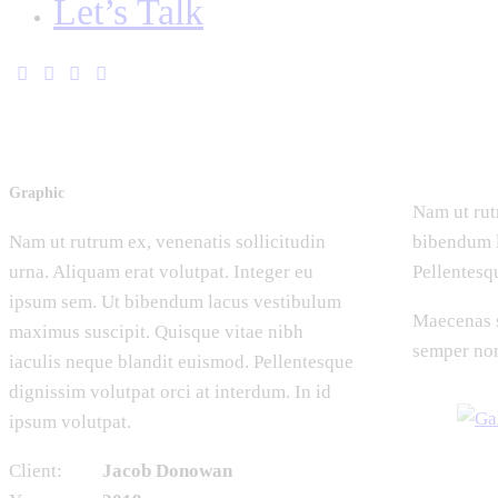
Let’s Talk
Graphic
Nam ut rut
Nam ut rutrum ex, venenatis sollicitudin
bibendum l
urna. Aliquam erat volutpat. Integer eu
Pellentesq
ipsum sem. Ut bibendum lacus vestibulum
Maecenas s
maximus suscipit. Quisque vitae nibh
semper non
iaculis neque blandit euismod. Pellentesque
dignissim volutpat orci at interdum. In id
ipsum volutpat.
Client:
Jacob Donowan